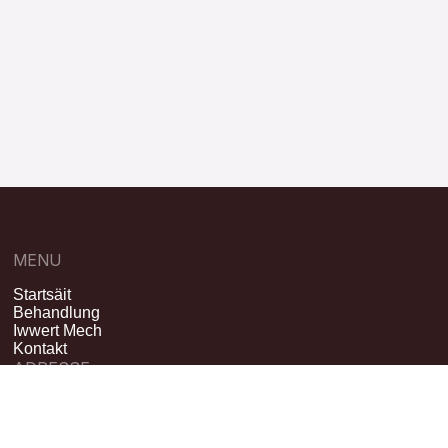
MENU
Startsäit
Behandlung
Iwwert Mech
Kontakt
ADRESSE
193, Avenue de la Faiencerie
L-1511 Lëtzebuerg
Route
→