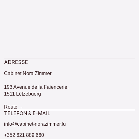
ADRESSE
Cabinet Nora Zimmer
193 Avenue de la Faiencerie,
1511 Lëtzebuerg
Route →
TELEFON & E-MAIL
info@cabinet-norazimmer.lu
+352 621 889 660