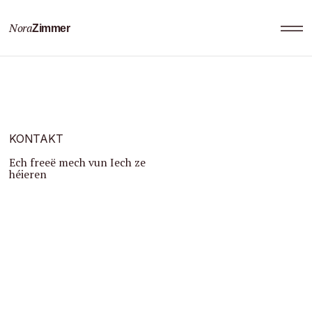
Nora
Zimmer
KONTAKT
Ech freeë mech vun Iech ze
héieren